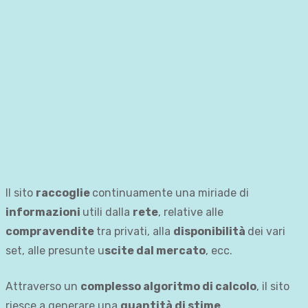
Il sito
raccoglie
continuamente una miriade di
informazioni
utili dalla
rete
, relative alle
compravendite
tra privati, alla
disponibilità
dei vari
set, alle presunte u
scite dal mercato
, ecc.
Attraverso un
complesso algoritmo di calcolo
, il sito
riesce a generare una
quantità di stime