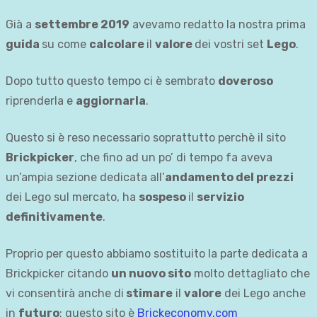
Già a
settembre 2019
avevamo redatto la nostra prima
guida
su come
calcolare
il
valore
dei vostri set
Lego
.
Dopo tutto questo tempo ci è sembrato
doveroso
riprenderla e
aggiornarla
.
Questo si è reso necessario soprattutto perchè il sito
Brickpicker
, che fino ad un po’ di tempo fa aveva
un’ampia sezione dedicata all’
andamento del prezzi
dei Lego sul mercato, ha
sospeso
il
servizio
definitivamente
.
Proprio per questo abbiamo sostituito la parte dedicata a
Brickpicker citando
un nuovo sito
molto dettagliato che
vi consentirà anche di
stimare
il
valore
dei Lego anche
in
futuro
; questo sito è
Brickeconomy.com