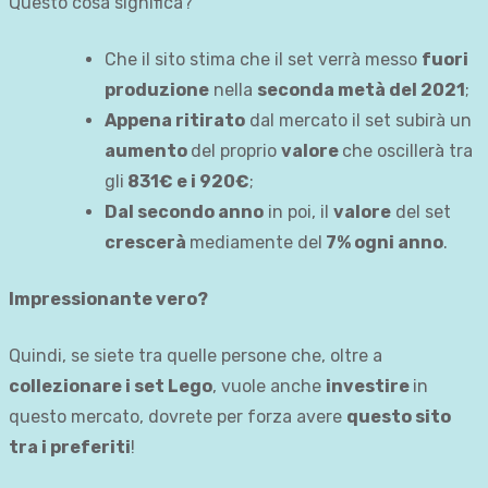
Questo cosa significa?
Che il sito stima che il set verrà messo
fuori
produzione
nella
seconda metà del 2021
;
Appena ritirato
dal mercato il set subirà un
aumento
del proprio
valore
che oscillerà tra
gli
831€ e i 920€
;
Dal secondo anno
in poi, il
valore
del set
crescerà
mediamente del
7% ogni anno
.
Impressionante vero?
Quindi, se siete tra quelle persone che, oltre a
collezionare i set Lego
, vuole anche
investire
in
questo mercato, dovrete per forza avere
questo sito
tra i preferiti
!