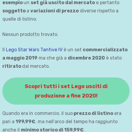
esempio
un
set già uscito dal mercato
e pertanto
soggetto
a
variazioni di prezzo
diverse rispetto a
quelle di listino.
Nessun prodotto trovato.
Il
Lego Star Wars Tantive IV
è un set
commercializzato
a maggio 2019
ma che già a
dicembre 2020
è stato
ritirato
dal mercato.
Scopri tutti i set Lego usciti di
produzione a fine 2020!
Quando era in commercio, il suo
prezzo di listino
era
pari a
199,99€
, ma nell’arco del tempo ha raggiunto
anche il
minimo storico di 159,99€
.