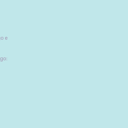
go e
ego: