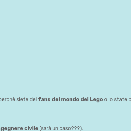
perchè siete dei
fans del mondo dei Lego
o lo state 
ngegnere civile
(sarà un caso???).