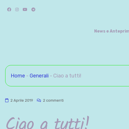
Salta
Facebook
Instagram
YouTube
Telegram
al
contenuto
News e Antepri
Home
-
Generali
-
Ciao a tutti!
su
2 Aprile 2019
2 commenti
Ciao
Ciao a tutti!
a
tutti!