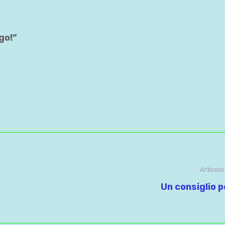
go!”
Articol
Un consiglio p