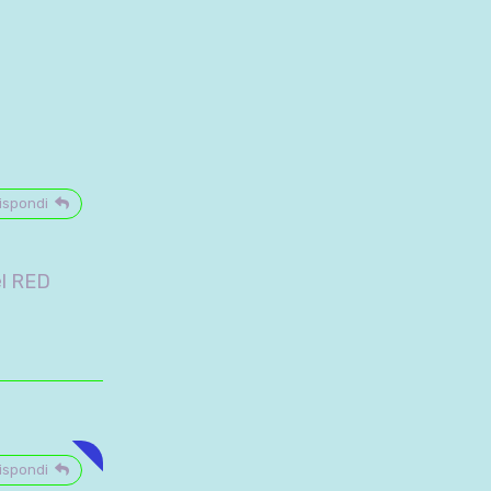
ispondi
el RED
ispondi