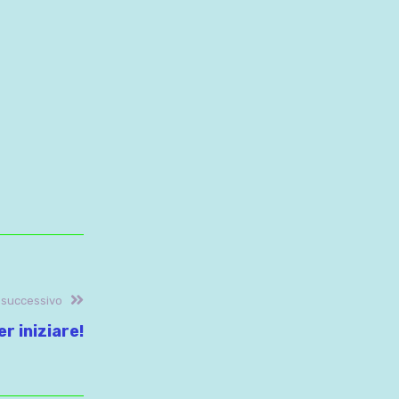
Articolo
o successivo
successivo:
er iniziare!