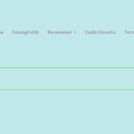
The Bricks' Mansion
Non si è mai troppo grandi per gioc
me
Consigli utili
Recensioni
Codici Sconto
Torn