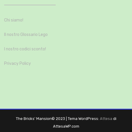
Chi siamo!
Il nostro Glossario Lego
I nostro codici sconto!
Privacy Policy
The Bricks' Mansion© 2023
|
Tema WordPress:
Attesa
di
AttesaWP.com