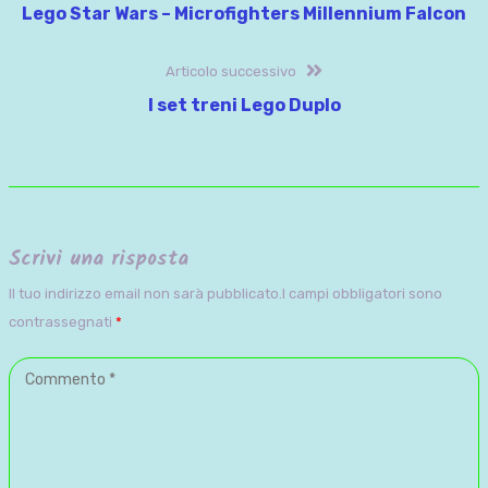
precedente:
Lego Star Wars – Microfighters Millennium Falcon
articoli
Articolo
Articolo successivo
successivo:
I set treni Lego Duplo
Scrivi una risposta
Il tuo indirizzo email non sarà pubblicato.I campi obbligatori sono
contrassegnati
*
Commento
*