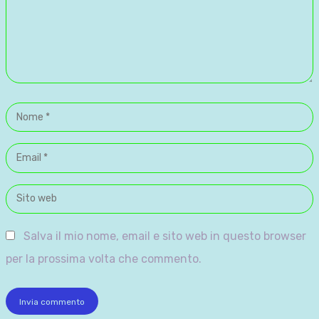
Nome
*
Email
*
Sito
web
Salva il mio nome, email e sito web in questo browser
per la prossima volta che commento.