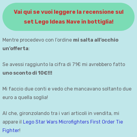
Vai qui se vuoi leggere la recensione sul
set Lego Ideas Nave in bottiglia!
Mentre procedevo con l’ordine
mi salta all’occhio
un’offerta
:
Se avessi raggiunto la cifra di 71€ mi avrebbero fatto
uno sconto di 10€!!!
Mi faccio due conti e vedo che mancavano soltanto due
euro a quella soglia!
Al che, gironzolando tra i vari articoli in vendita, mi
appare il
Lego Star Wars Microfighters First Order Tie
Fighter
!