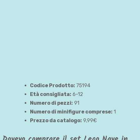
Microfighters
First
Order
Tie
Fighter
Codice Prodotto:
75194
Età consigliata:
6-12
Numero di pezzi:
91
Numero di minifigure comprese:
1
Prezzo da catalogo:
9,99€
Dovevo comprare il set Lego Nave in