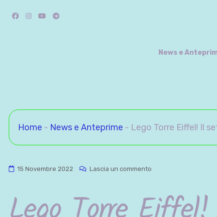
Salta
Facebook
Instagram
YouTube
Telegram
al
contenuto
News e Antepri
Home
-
News e Anteprime
-
Lego Torre Eiffel! Il s
su
15 Novembre 2022
Lascia un commento
Lego
Lego Torre Eiffel! 
Torre
Eiffel!