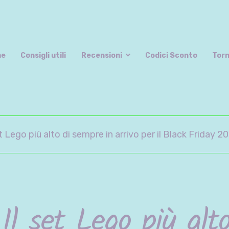
The Bricks' Mansion
Non si è mai troppo grandi per gioc
me
Consigli utili
Recensioni
Codici Sconto
Torn
et Lego più alto di sempre in arrivo per il Black Friday 2
Il set Lego più alto