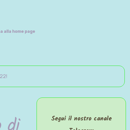
are con i Lego!
a alla home page
022!
 di
Segui il nostro canale